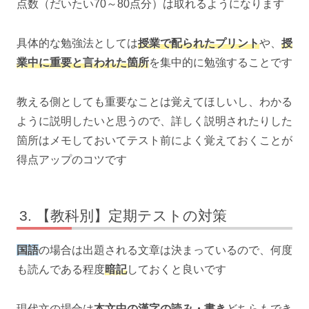
点数（だいたい70～80点分）は取れるようになります
具体的な勉強法としては
授業で配られたプリント
や、
授
業中に重要と言われた箇所
を集中的に勉強することです
教える側としても重要なことは覚えてほしいし、わかる
ように説明したいと思うので、詳しく説明されたりした
箇所はメモしておいてテスト前によく覚えておくことが
得点アップのコツです
【教科別】定期テストの対策
国語
の場合は出題される文章は決まっているので、何度
も読んである程度
暗記
しておくと良いです
現代文
の場合は
本文中の漢字の読み・書き
どちらもでき