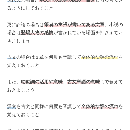
るようにしておくこと
更に評論の場合は
筆者の主張が書いてある文章
、小説の
場合は
登場人物の感情
が書かれている場面を押さえてお
きましょう
古文
の場合は文章を何度も音読して
全体的な話の流れ
を
覚えておくこと
また、
助動詞の活用や意味
、
古文単語の意味
まで覚えて
おきましょう
漢文
も古文と同様に何度も音読して
全体的な話の流れ
を
覚えておくこと