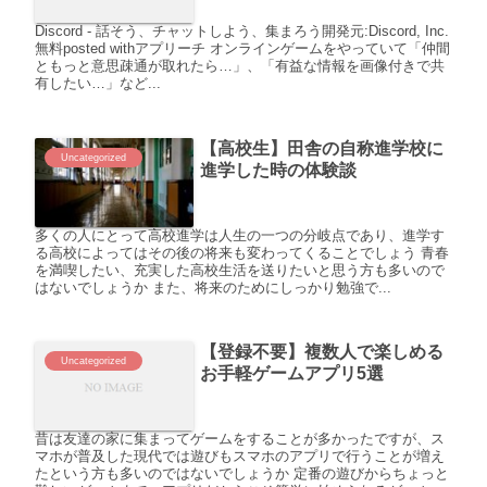
Discord - 話そう、チャットしよう、集まろう開発元:Discord, Inc.
無料posted withアプリーチ オンラインゲームをやっていて「仲間
ともっと意思疎通が取れたら…」、「有益な情報を画像付きで共
有したい…」など...
【高校生】田舎の自称進学校に
Uncategorized
進学した時の体験談
多くの人にとって高校進学は人生の一つの分岐点であり、進学す
る高校によってはその後の将来も変わってくることでしょう 青春
を満喫したい、充実した高校生活を送りたいと思う方も多いので
はないでしょうか また、将来のためにしっかり勉強で...
【登録不要】複数人で楽しめる
Uncategorized
お手軽ゲームアプリ5選
昔は友達の家に集まってゲームをすることが多かったですが、ス
マホが普及した現代では遊びもスマホのアプリで行うことが増え
たという方も多いのではないでしょうか 定番の遊びからちょっと